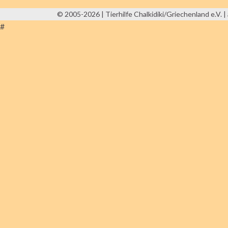
© 2005-2026 | Tierhilfe Chalkidiki/Griechenland e.V. | 
#