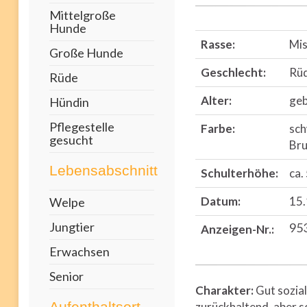
Mittelgroße
Hunde
Rasse:
Mis
Große Hunde
Geschlecht:
Rü
Rüde
Alter:
geb
Hündin
Pflegestelle
Farbe:
sch
gesucht
Bru
Lebensabschnitt
Schulterhöhe:
ca.
Datum:
15.
Welpe
Jungtier
95
Anzeigen-Nr.:
Erwachsen
Senior
Charakter:
Gut sozial
Aufenthaltsort
zurückhaltend, aber s