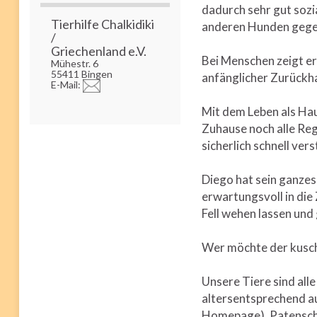
dadurch sehr gut sozia
Tierhilfe Chalkidiki
anderen Hunden gege
/
Griechenland e.V.
Bei Menschen zeigt er
Mühestr. 6
55411 Bingen
anfänglicher Zurückha
E-Mail:
Mit dem Leben als Ha
Zuhause noch alle Rege
sicherlich schnell ver
Diego hat sein ganzes
erwartungsvoll in die 
Fell wehen lassen und 
Wer möchte der kusch
Unsere Tiere sind all
altersentsprechend au
Homepage). Patenscha