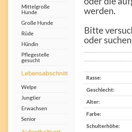
oder die au
Mittelgroße
werden.
Hunde
Große Hunde
Bitte versuc
Rüde
oder suchen 
Hündin
Pflegestelle
gesucht
Lebensabschnitt
Rasse:
Welpe
Geschlecht:
Jungtier
Alter:
Erwachsen
Farbe:
Senior
Schulterhöhe:
Aufenthaltsort